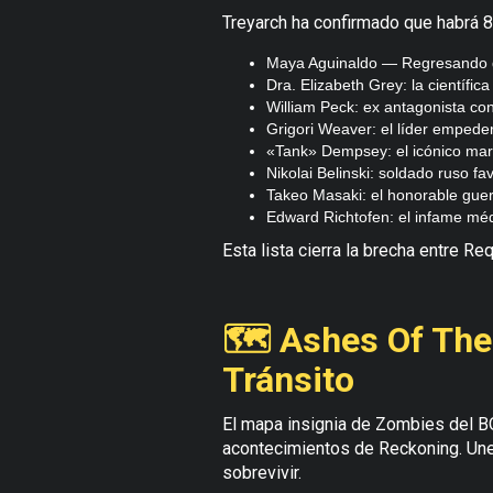
Treyarch ha confirmado que habrá 
Maya Aguinaldo — Regresando d
Dra. Elizabeth Grey: la científi
William Peck: ex antagonista conv
Grigori Weaver: el líder emped
«Tank» Dempsey: el icónico mar
Nikolai Belinski: soldado ruso fa
Takeo Masaki: el honorable guerre
Edward Richtofen: el infame méd
Esta lista cierra la brecha entre Re
🗺️ Ashes Of The
Tránsito
El mapa insignia de Zombies del B
acontecimientos de Reckoning. Une
sobrevivir.