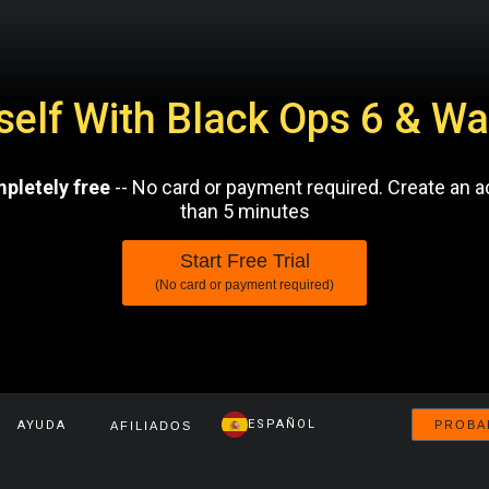
rself With Black Ops 6 & 
mpletely free
-- No card or payment required. Create an a
than 5 minutes
Start Free Trial
(No card or payment required)
ESPAÑOL
AYUDA
PROBA
AFILIADOS