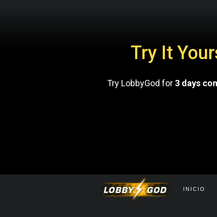
Try It You
Try LobbyGod for
3 days co
INICIO