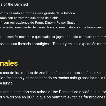
es of the Damned:
mbis basado en rondas más grande de la historia.
adas con carreteras cubiertas de niebla.
II) con recreaciones de Farm, Diner y Power Station.
: el estacionamiento de Janus Towers, una instalación de lanzamiento
e, un camión mejorable que cualquier jugador puede conducir para mo
ned en una llamada nostálgica a TranzIt y en una expansión mod
inales
o uno de los modos de zombis más ambiciosos jamás lanzados. 
 los fanáticos y el mapa basado en rondas más grande hasta la 
ue nunca.
n entusiasmados con Ashes of the Damned, no olvidéis que Lob
dor y Warzone en BO7, lo que os permitirá evitar las frustracion