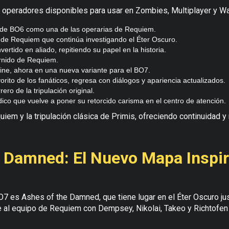
8 operadores disponibles para usar en Zombies, Multiplayer y W
e BO6 como una de las operarias de Requiem.
ca de Requiem que continúa investigando el Éter Oscuro.
ertido en aliado, repitiendo su papel en la historia.
ernido de Requiem.
ine, ahora en una nueva variante para el BO7.
vorito de los fanáticos, regresa con diálogos y apariencia actualizados.
ro de la tripulación original.
ico que vuelve a poner su retorcido carisma en el centro de atención.
quiem y la tripulación clásica de Primis, ofreciendo continuidad y 
 Damned: El Nuevo Mapa Inspir
O7 es Ashes of the Damned, que tiene lugar en el Éter Oscuro j
 al equipo de Requiem con Dempsey, Nikolai, Takeo y Richtofen